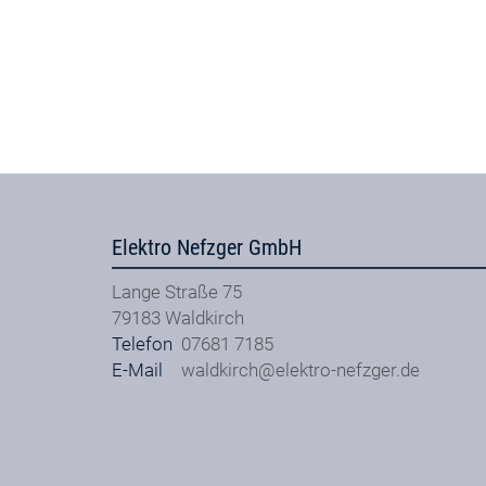
Elektro Nefzger GmbH
Lange Straße 75
79183
Waldkirch
Telefon
07681 7185
E-Mail
waldkirch@elektro-nefzger.de